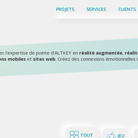
PROJETS
PROJETS
SERVICES
SERVICES
CLIENTS
CLIENTS
c l'expertise de pointe d'ALTKEY en
réalité augmentée
,
réalit
ons mobiles
et
sites web
. Créez des connexions émotionnelles 
TOUT
JEU