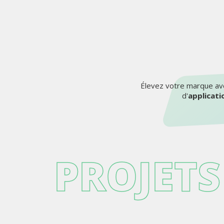
Élevez votre marque ave
d'
applicati
PROJETS