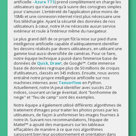
artificielle -
Azure TTS
) prend complètement en charge les
utilisateurs qui n’auront qu’à suivre des consignes simples
pour s’amuser. L’entièreté de l’application pèse moins de
10Mb et une connexion internet n’est plus nécessaire une
fois téléchargée. Ayant la sécurité des données de nos
utilisateurs à cœur, notre IA ne nécessite aucun service
extérieur et roule à l’intérieur même du navigateur.
Le plus grand défi de ce projet fût la mise sur pied d’une
intelligence artificielle capable d'adéquatement identifier
les dessins réalisés par divers utilisateurs, en utilisant une
gamme tout aussi diversifiée de caméras. Pour ce faire,
notre équipe technique a puisé dans l’immense base de
données de
Quick, Draw!
, de Google™. Cette immense
base de données regroupe plus de 50 millions de croquis
d’utilisateurs, classés en 345 indices. Ensuite, nous avons
entraîné notre propre intelligence artificielle sur nos
machines internes avec
TensorFlow
en Python.
Actuellement, notre IA peut identifier avec succès 224
indices, couvrant un large éventail, dont "bonhomme de
neige" et "feu de camp" sont des exemples.
Notre équipe a également utilisé différents algorithmes de
traitement d’images pour traiter les photos prises par les
utilisateurs, de façon à uniformiser les images fournies à
notre IA. Suivant nos recommandations, l’équipe de
Mattel™ a ajouté des marqueurs sur les tableaux
effaçables de manière à ce que nos algorithmes
saisissent bien leur positionnement et orientation dans