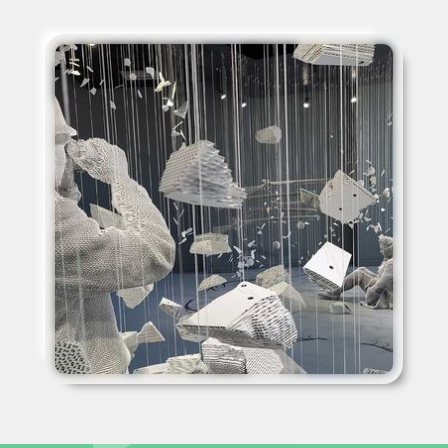
ensuite les imprimer en 3D, couche par couche, en utilisant
une découpeuse de carton automatisée et beaucoup de
patience. Les œuvres furent ensuite peinturées en blanc
puis suspendues dans la salle d’exposition du musée des
plaines spécialement réaménagée pour accueillir les
sculptures.
Stéphane Roy fit appel à ALTKEY pour créer un guide
numérique pour accompagner cette exposition et raconter
l’histoire de ces personnages. L’application numérique,
offerte sur tablette avec casque d’écoute fourni lors de
votre visite, vous permet d’en apprendre davantage sur
les divers personnages présentés dans l’exposition avec
des textes et des capsules sonores. L’application contient
aussi des jeux-questionnaires, des diaporamas avec
photos d’époques, des vidéos et une visionneuse 3D pour
voir les modèles provenant de la photogrammétrie. Le tout
accompagné de plusieurs pièces musicales spécialement
conçues par
Josué Beaucage
, musicien, chanteur,
compositeur et concepteur sonore de Québec.
Ne manquez pas l’
exposition AERIA au musée des plaines
d’Abraham
. Cette exposition est accessible depuis le 16
juin.