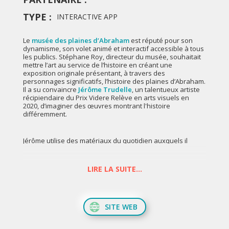
TYPE :
INTERACTIVE APP
Le
musée des plaines d’Abraham
est réputé pour son
dynamisme, son volet animé et interactif accessible à tous
les publics. Stéphane Roy, directeur du musée, souhaitait
mettre l’art au service de l’histoire en créant une
exposition originale présentant, à travers des
personnages significatifs, l’histoire des plaines d’Abraham.
Il a su convaincre
Jérôme Trudelle
, un talentueux artiste
récipiendaire du Prix Videre Relève en arts visuels en
2020, d’imaginer des œuvres montrant l'histoire
différemment.
Jérôme utilise des matériaux du quotidien auxquels il
insuffle légèreté et transparence. Il livre une vision en trois
dimensions pour favoriser l'immersion dans ses univers,
grâce à des fils pour mettre ses œuvres en suspension,
LIRE LA SUITE...
les œuvres de Jérôme semblent flotter dans l’espace tel un
nuage.
SITE WEB
Pour cette exposition particulière, Jérôme, aidé d’Émile
Prince, s'installa à la Chambre Blanche et utilisa la
photogrammétrie pour numériser des acteurs, pour